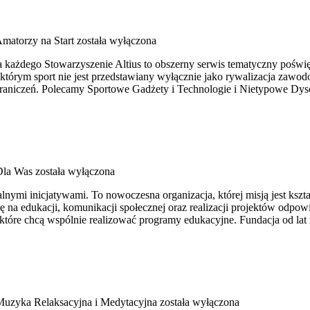
matorzy na Start
została wyłączona
la każdego Stowarzyszenie Altius to obszerny serwis tematyczny pośw
tórym sport nie jest przedstawiany wyłącznie jako rywalizacja zawod
aniczeń. Polecamy Sportowe Gadżety i Technologie i Nietypowe Dysc
Dla Was
została wyłączona
alnymi inicjatywami. To nowoczesna organizacja, której misją jest k
ę na edukacji, komunikacji społecznej oraz realizacji projektów odpo
, które chcą wspólnie realizować programy edukacyjne. Fundacja od la
Muzyka Relaksacyjna i Medytacyjna
została wyłączona