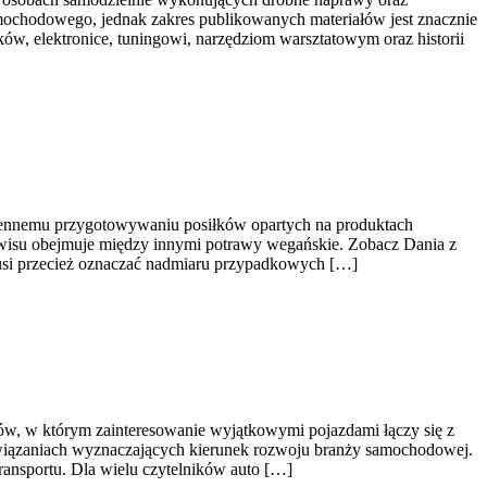
amochodowego, jednak zakres publikowanych materiałów jest znacznie
ków, elektronice, tuningowi, narzędziom warsztatowym oraz historii
dziennemu przygotowywaniu posiłków opartych na produktach
rwisu obejmuje między innymi potrawy wegańskie. Zobacz Dania z
musi przecież oznaczać nadmiaru przypadkowych […]
w, w którym zainteresowanie wyjątkowymi pojazdami łączy się z
wiązaniach wyznaczających kierunek rozwoju branży samochodowej.
ransportu. Dla wielu czytelników auto […]