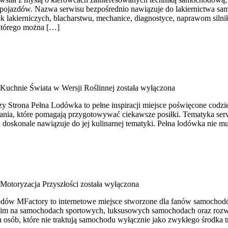
ji pojazdów. Nazwa serwisu bezpośrednio nawiązuje do lakiernictwa s
k lakierniczych, blacharstwu, mechanice, diagnostyce, naprawom silni
 którego można […]
Kuchnie Świata w Wersji Roślinnej
została wyłączona
rzy Strona Pełna Lodówka to pełne inspiracji miejsce poświęcone co
wania, które pomagają przygotowywać ciekawsze posiłki. Tematyka se
doskonale nawiązuje do jej kulinarnej tematyki. Pełna lodówka nie 
Motoryzacja Przyszłości
została wyłączona
dów MFactory to internetowe miejsce stworzone dla fanów samochodó
stkim na samochodach sportowych, luksusowych samochodach oraz roz
 osób, które nie traktują samochodu wyłącznie jako zwykłego środka t