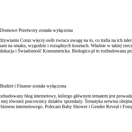
Domowe Przetwory
została wyłączona
ywianiu Coraz więcej osób zwraca uwagę na to, co trafia na ich taler
am na smaku, wygodzie i rozsądnych kosztach. Właśnie w takiej rzecz
 Edukacja i Świadomość Konsumencka. Biologico.pl to rozbudowana pr
Budżet i Finanse
została wyłączona
rozbudowany blog internetowy, którego głównym tematem jest prowadze
 niej również pracownicy działów sprzedaży. Tematyka serwisu obejmuj
iznesu internetowego. Polecam Baby Shower i Gender Reveal i Fotog