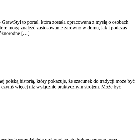
 GrawStyl to portal, która została opracowana z myślą o osobach
tóre mogą znaleźć zastosowanie zarówno w domu, jak i podczas
 różnorodne […]
j polską historią, który pokazuje, że szacunek do tradycji może być
ię czymś więcej niż wyłącznie praktycznym strojem. Może być
, osobach samodzielnie wykonujących drobne naprawy oraz