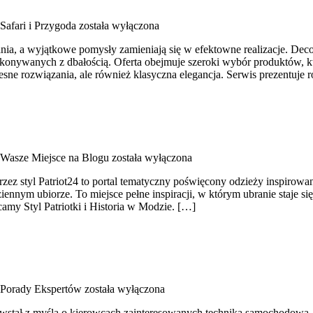
Safari i Przygoda
została wyłączona
nia, a wyjątkowe pomysły zamieniają się w efektowne realizacje. Deco
ykonywanych z dbałością. Oferta obejmuje szeroki wybór produktów, k
esne rozwiązania, ale również klasyczna elegancja. Serwis prezentuje
Wasze Miejsce na Blogu
została wyłączona
zez styl Patriot24 to portal tematyczny poświęcony odzieży inspirowane
ennym ubiorze. To miejsce pełne inspiracji, w którym ubranie staje s
my Styl Patriotki i Historia w Modzie. […]
Porady Ekspertów
została wyłączona
owstał z myślą o kierowcach zainteresowanych techniką samochodową