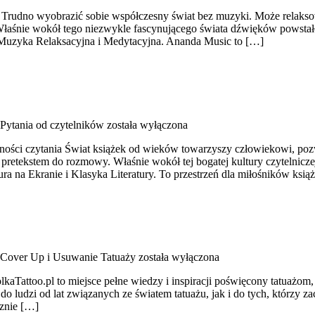
 Trudno wyobrazić sobie współczesny świat bez muzyki. Może relaks
Właśnie wokół tego niezwykle fascynującego świata dźwięków powstał
Muzyka Relaksacyjna i Medytacyjna. Ananda Music to […]
Pytania od czytelników
została wyłączona
zyjemności czytania Świat książek od wieków towarzyszy człowiekowi, 
retekstem do rozmowy. Właśnie wokół tej bogatej kultury czytelniczej 
ra na Ekranie i Klasyka Literatury. To przestrzeń dla miłośników ksią
Cover Up i Usuwanie Tatuaży
została wyłączona
lkaTattoo.pl to miejsce pełne wiedzy i inspiracji poświęcony tatuażom
do ludzi od lat związanych ze światem tatuażu, jak i do tych, którzy 
cznie […]