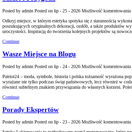
Posted by admin
Posted on lip - 25 - 2026
Możliwość komentowania
Odkryj miejsce, w którym estetyka spotyka się z starannością wykona
poszukujących oryginalnych dekoracji, ozdób, a także produktów w
uroczystości. Inspiracją do tworzenia kolejnych projektów są nowocz
Continue
Wasze Miejsce na Blogu
Posted by admin
Posted on lip - 24 - 2026
Możliwość komentowania
Patriot24 – moda, symbole, historia i polska tożsamość wyrażona popr
wyrażane nie tylko podczas świąt państwowych, lecz również w codzi
również subtelnym znakiem przywiązania do własnych korzeni. Poleca
Continue
Porady Ekspertów
Posted by admin
Posted on lip - 23 - 2026
Możliwość komentowania
Sztuka Lakierowania to rozbudowany portal motoryzacyjny, który p