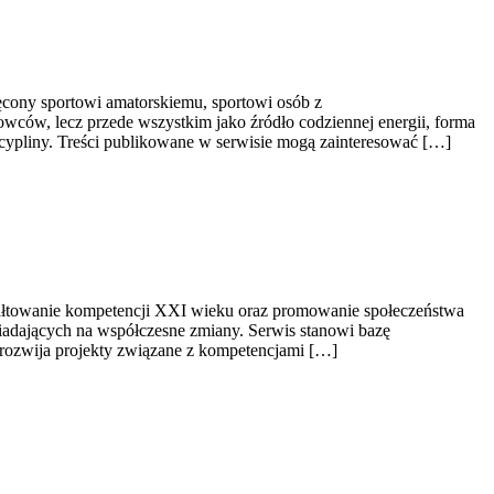
ięcony sportowi amatorskiemu, sportowi osób z
owców, lecz przede wszystkim jako źródło codziennej energii, forma
ypliny. Treści publikowane w serwisie mogą zainteresować […]
ształtowanie kompetencji XXI wieku oraz promowanie społeczeństwa
wiadających na współczesne zmiany. Serwis stanowi bazę
t rozwija projekty związane z kompetencjami […]