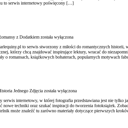
u to serwis internetowy poświęcony […]
Romansy z Dodatkiem
została wyłączona
rlequiny.pl to serwis stworzony z miłości do romantycznych historii, w
nej, którzy chcą znajdować inspirujące lektury, wracać do niezapomn
kuły o romansach, książkowych bohaterach, popularnych motywach fabu
istoria Jednego Zdjęcia
została wyłączona
 serwis internetowy, w której fotografia przedstawiana jest nie tylko
ć nowe techniki oraz szukać inspiracji do tworzenia fotoksiążek. Zobac
elnik może znaleźć tu zarówno materiały dotyczące pierwszych krokó