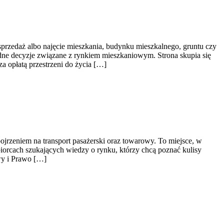
sprzedaż albo najęcie mieszkania, budynku mieszkalnego, gruntu czy
sądne decyzje związane z rynkiem mieszkaniowym. Strona skupia się
 opłatą przestrzeni do życia […]
jrzeniem na transport pasażerski oraz towarowy. To miejsce, w
biorcach szukających wiedzy o rynku, którzy chcą poznać kulisy
wy i Prawo […]