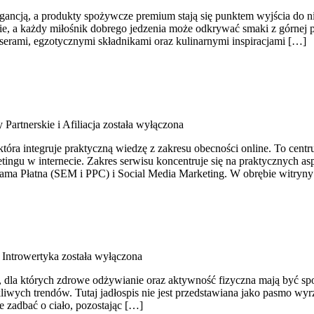
elegancją, a produkty spożywcze premium stają się punktem wyjścia d
ie, a każdy miłośnik dobrego jedzenia może odkrywać smaki z górnej p
serami, egzotycznymi składnikami oraz kulinarnymi inspiracjami […]
Partnerskie i Afiliacja
została wyłączona
tóra integruje praktyczną wiedzę z zakresu obecności online. To centr
tingu w internecie. Zakres serwisu koncentruje się na praktycznych
ma Płatna (SEM i PPC) i Social Media Marketing. W obrębie witryny
a Introwertyka
została wyłączona
szę, dla których zdrowe odżywianie oraz aktywność fizyczna mają być 
iwych trendów. Tutaj jadłospis nie jest przedstawiana jako pasmo wyrz
e zadbać o ciało, pozostając […]