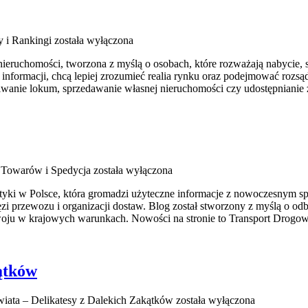
y i Rankingi
została wyłączona
ieruchomości, tworzona z myślą o osobach, które rozważają nabycie, 
h informacji, chcą lepiej zrozumieć realia rynku oraz podejmować roz
wanie lokum, sprzedawanie własnej nieruchomości czy udostępnianie za
 Towarów i Spedycja
została wyłączona
yki w Polsce, która gromadzi użyteczne informacje z nowoczesnym spo
ęzi przewozu i organizacji dostaw. Blog został stworzony z myślą o od
woju w krajowych warunkach. Nowości na stronie to Transport Drogo
ątków
iata – Delikatesy z Dalekich Zakątków
została wyłączona