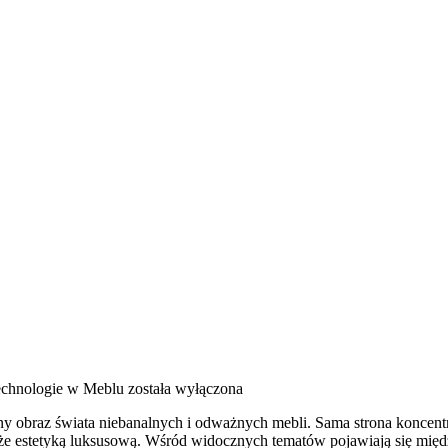
chnologie w Meblu
została wyłączona
cny obraz świata niebanalnych i odważnych mebli. Sama strona koncen
e estetyką luksusową. Wśród widocznych tematów pojawiają się międz