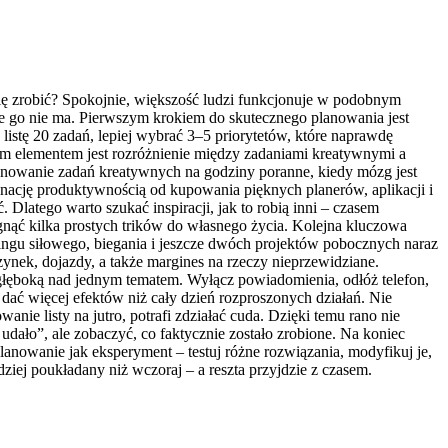
się zrobić? Spokojnie, większość ludzi funkcjonuje w podobnym
óle go nie ma. Pierwszym krokiem do skutecznego planowania jest
listę 20 zadań, lepiej wybrać 3–5 priorytetów, które naprawdę
ym elementem jest rozróżnienie między zadaniami kreatywnymi a
lanowanie zadań kreatywnych na godziny poranne, kiedy mózg jest
ynację produktywnością od kupowania pięknych planerów, aplikacji i
Dlatego warto szukać inspiracji, jak to robią inni – czasem
gnąć kilka prostych trików do własnego życia. Kolejna kluczowa
eningu siłowego, biegania i jeszcze dwóch projektów pobocznych naraz
zynek, dojazdy, a także margines na rzeczy nieprzewidziane.
łęboką nad jednym tematem. Wyłącz powiadomienia, odłóż telefon,
 dać więcej efektów niż cały dzień rozproszonych działań. Nie
ie listy na jutro, potrafi zdziałać cuda. Dzięki temu rano nie
 udało”, ale zobaczyć, co faktycznie zostało zrobione. Na koniec
 planowanie jak eksperyment – testuj różne rozwiązania, modyfikuj je,
ziej poukładany niż wczoraj – a reszta przyjdzie z czasem.