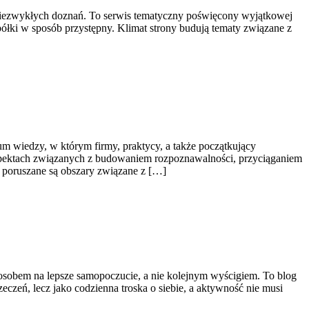
o niezwykłych doznań. To serwis tematyczny poświęcony wyjątkowej
ółki w sposób przystępny. Klimat strony budują tematy związane z
um wiedzy, w którym firmy, praktycy, a także początkujący
 aspektach związanych z budowaniem rozpoznawalności, przyciąganiem
 poruszane są obszary związane z […]
sposobem na lepsze samopoczucie, a nie kolejnym wyścigiem. To blog
eczeń, lecz jako codzienna troska o siebie, a aktywność nie musi