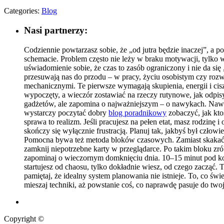
Categories:
Blog
Nasi partnerzy:
Codziennie powtarzasz sobie, że „od jutra będzie inaczej”, a
schemacie. Problem często nie leży w braku motywacji, tylko w
uświadomienie sobie, że czas to zasób ograniczony i nie da si
przesuwają nas do przodu – w pracy, życiu osobistym czy roz
mechanicznymi. Te pierwsze wymagają skupienia, energii i cis
wypoczęty, a wieczór zostawiać na rzeczy rutynowe, jak odpis
gadżetów, ale zapomina o najważniejszym – o nawykach. Nawet n
wystarczy poczytać dobry
blog poradnikowy
zobaczyć, jak kto
sprawa to realizm. Jeśli pracujesz na pełen etat, masz rodzin
skończy się wyłącznie frustracją. Planuj tak, jakbyś był czło
Pomocna bywa też metoda bloków czasowych. Zamiast skakać o
zamknij niepotrzebne karty w przeglądarce. Po takim bloku zró
zapominaj o wieczornym domknięciu dnia. 10–15 minut pod konie
startujesz od chaosu, tylko dokładnie wiesz, od czego zacząć. 
pamiętaj, że idealny system planowania nie istnieje. To, co świ
mieszaj techniki, aż powstanie coś, co naprawdę pasuje do twoj
Copyright ©