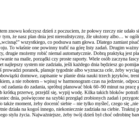
 potem znowu kończysz dzień z poczuciem, że połowy rzeczy nie udało 
 tym, że nasz plan dnia jest nierealistyczny, źle ułożony albo… w og
ę „wcisnąć” wszystkiego, co podsuwa nam głowa. Dlatego zamiast pisać 
woju. To właśnie one powinny trafić na górę listy zadań. Drugim ważn
zy, drugie możemy robić niemal automatycznie. Dobrą praktyką jest p
ywanie na maile, porządki czy proste raporty. Wiele osób zaczyna fasc
ajlepszy system nie zadziała, jeśli każdego dnia będziesz go pomijać. 
ś prowadzi poranek, planuje tygodnie albo wyznacza cele, żeby wycią
ę i obowiązki domowe, zapisanie w planie dnia nauki trzech języków, tr
wiekiem, a nie robotem – wpisuj w harmonogram czas na jedzenie, odpoc
d zadania do zadania, spróbuj planować blok 60–90 minut na pracę g
b krótką przerwę, przejdź się, wypij wodę. Kilka takich bloków potrafi
c dnia, poświęcone na szybki przegląd zrobionych zadań i przygotowan
To także moment, żeby docenić siebie – nie tylko myśleć, czego się „nie
etnie działa na kogoś innego, niekoniecznie zadziała na ciebie. Traktuj
ego stylu życia. Najważniejsze, żeby twój dzień był choć odrobinę bard