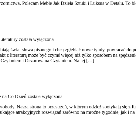
wzornictwa. Polecam Meble Jak Dzieła Sztuki i Luksus w Detalu. To blo
Literatury
została wyłączona
lbiają świat słowa pisanego i chcą zgłębiać nowe tytuły, powracać d
ntakt z literaturą może być czymś więcej niż tylko sposobem na spędze
a Czytaniem i Oczarowana Czytaniem. Na tej […]
je na Co Dzień
została wyłączona
obody. Nasza strona to przestrzeń, w którym odzież spotykają się z fu
ukające atrakcyjnych rozwiązań zarówno na mroźne tygodnie, jak i na le