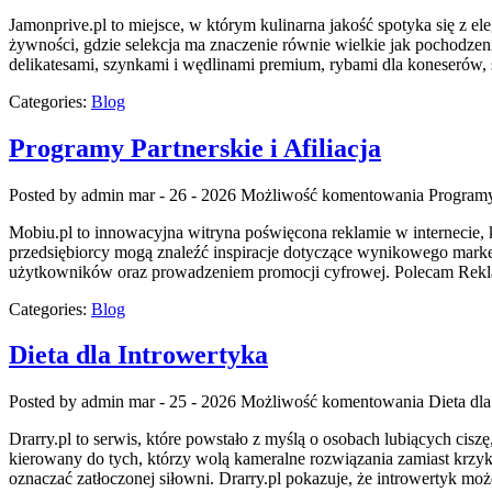
Jamonprive.pl to miejsce, w którym kulinarna jakość spotyka się z 
żywności, gdzie selekcja ma znaczenie równie wielkie jak pochodzen
delikatesami, szynkami i wędlinami premium, rybami dla koneserów, 
Categories:
Blog
Programy Partnerskie i Afiliacja
Posted by admin
mar - 26 - 2026
Możliwość komentowania
Programy 
Mobiu.pl to innowacyjna witryna poświęcona reklamie w internecie, k
przedsiębiorcy mogą znaleźć inspiracje dotyczące wynikowego marke
użytkowników oraz prowadzeniem promocji cyfrowej. Polecam Rekla
Categories:
Blog
Dieta dla Introwertyka
Posted by admin
mar - 25 - 2026
Możliwość komentowania
Dieta dl
Drarry.pl to serwis, które powstało z myślą o osobach lubiących ci
kierowany do tych, którzy wolą kameralne rozwiązania zamiast krzykl
oznaczać zatłoczonej siłowni. Drarry.pl pokazuje, że introwertyk moż