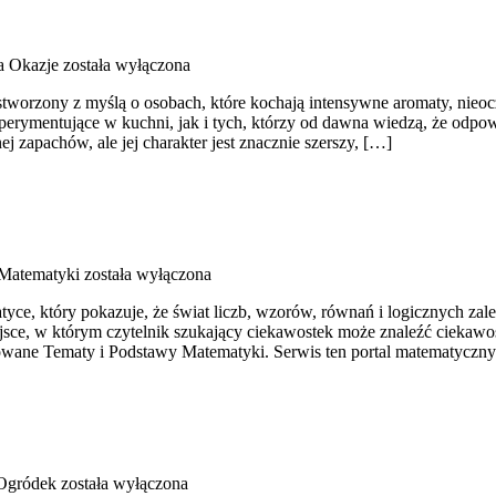
a Okazje
została wyłączona
 stworzony z myślą o osobach, które kochają intensywne aromaty, nieocz
perymentujące w kuchni, jak i tych, którzy od dawna wiedzą, że odpo
j zapachów, ale jej charakter jest znacznie szerszy, […]
Matematyki
została wyłączona
e, który pokazuje, że świat liczb, wzorów, równań i logicznych zależ
jsce, w którym czytelnik szukający ciekawostek może znaleźć ciekawo
e Tematy i Podstawy Matematyki. Serwis ten portal matematyczny pr
gródek
została wyłączona