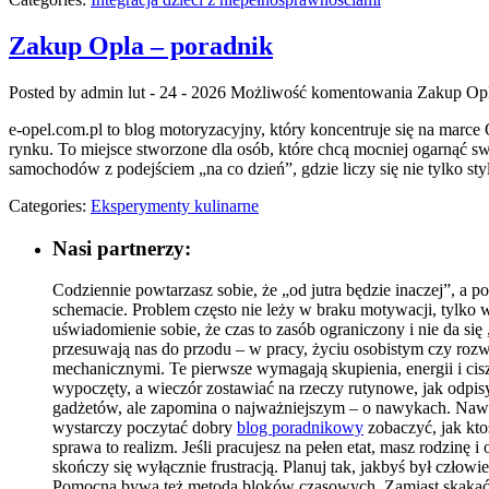
Zakup Opla – poradnik
Posted by admin
lut - 24 - 2026
Możliwość komentowania
Zakup Opl
e-opel.com.pl to blog motoryzacyjny, który koncentruje się na marce 
rynku. To miejsce stworzone dla osób, które chcą mocniej ogarnąć s
samochodów z podejściem „na co dzień”, gdzie liczy się nie tylko sty
Categories:
Eksperymenty kulinarne
Nasi partnerzy:
Codziennie powtarzasz sobie, że „od jutra będzie inaczej”, a
schemacie. Problem często nie leży w braku motywacji, tylko w
uświadomienie sobie, że czas to zasób ograniczony i nie da si
przesuwają nas do przodu – w pracy, życiu osobistym czy roz
mechanicznymi. Te pierwsze wymagają skupienia, energii i cis
wypoczęty, a wieczór zostawiać na rzeczy rutynowe, jak odpis
gadżetów, ale zapomina o najważniejszym – o nawykach. Nawet n
wystarczy poczytać dobry
blog poradnikowy
zobaczyć, jak kto
sprawa to realizm. Jeśli pracujesz na pełen etat, masz rodzin
skończy się wyłącznie frustracją. Planuj tak, jakbyś był czło
Pomocna bywa też metoda bloków czasowych. Zamiast skakać o