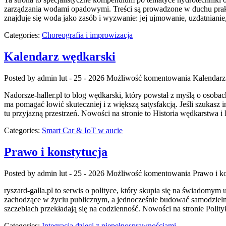
zarządzania wodami opadowymi. Treści są prowadzone w duchu prakty
znajduje się woda jako zasób i wyzwanie: jej ujmowanie, uzdatniani
Categories:
Choreografia i improwizacja
Kalendarz wędkarski
Posted by admin
lut - 25 - 2026
Możliwość komentowania
Kalendarz
Nadorsze-haller.pl to blog wędkarski, który powstał z myślą o osoba
ma pomagać łowić skuteczniej i z większą satysfakcją. Jeśli szukasz i
tu przyjazną przestrzeń. Nowości na stronie to Historia wędkarstwa 
Categories:
Smart Car & IoT w aucie
Prawo i konstytucja
Posted by admin
lut - 25 - 2026
Możliwość komentowania
Prawo i ko
ryszard-galla.pl to serwis o polityce, który skupia się na świadomym
zachodzące w życiu publicznym, a jednocześnie budować samodzielną 
szczeblach przekładają się na codzienność. Nowości na stronie Poli
Categories:
Integracja dzieci z niepełnosprawnościami