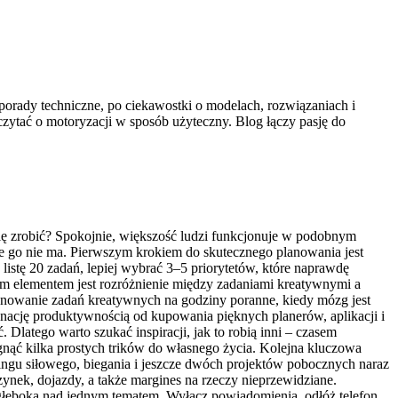
z porady techniczne, po ciekawostki o modelach, rozwiązaniach i
czytać o motoryzacji w sposób użyteczny. Blog łączy pasję do
się zrobić? Spokojnie, większość ludzi funkcjonuje w podobnym
óle go nie ma. Pierwszym krokiem do skutecznego planowania jest
listę 20 zadań, lepiej wybrać 3–5 priorytetów, które naprawdę
ym elementem jest rozróżnienie między zadaniami kreatywnymi a
lanowanie zadań kreatywnych na godziny poranne, kiedy mózg jest
ynację produktywnością od kupowania pięknych planerów, aplikacji i
Dlatego warto szukać inspiracji, jak to robią inni – czasem
gnąć kilka prostych trików do własnego życia. Kolejna kluczowa
eningu siłowego, biegania i jeszcze dwóch projektów pobocznych naraz
zynek, dojazdy, a także margines na rzeczy nieprzewidziane.
łęboką nad jednym tematem. Wyłącz powiadomienia, odłóż telefon,