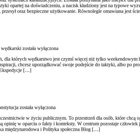
ki opartej na doświadczeniu, a nacisk kładziony jest na typowe wyzw
e, przesył oraz bezpieczne użytkowanie. Równolegle omawiana jest ści
 wędkarski
została wyłączona
ch, dla których wędkarstwo jest czymś więcej niż tylko weekendowym h
nspiracji, chcesz uporządkować swoje podejście do taktyki, albo po pro
i Ekspedycje […]
nstytucja
została wyłączona
 uczestnictwie w życiu publicznym. To przestrzeń dla osób, które chcą
opinię w oparciu o fakty i konteksty. W centrum pozostaje człowiek 
tyka międzynarodowa i Polityka społeczna Blog […]