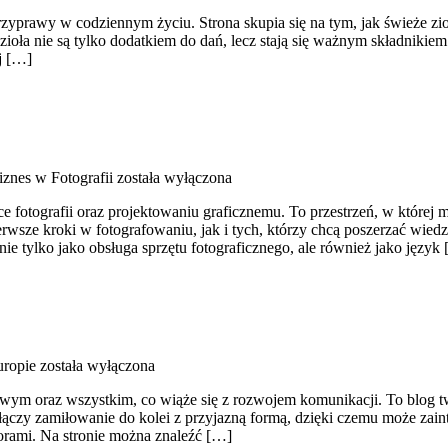
przyprawy w codziennym życiu. Strona skupia się na tym, jak świeże zi
a nie są tylko dodatkiem do dań, lecz stają się ważnym składnikie
j […]
znes w Fotografii
została wyłączona
e fotografii oraz projektowaniu graficznemu. To przestrzeń, w której
rwsze kroki w fotografowaniu, jak i tych, którzy chcą poszerzać wiedzę
ie tylko jako obsługa sprzętu fotograficznego, ale również jako język
uropie
została wyłączona
nowym oraz wszystkim, co wiąże się z rozwojem komunikacji. To blog t
a łączy zamiłowanie do kolei z przyjazną formą, dzięki czemu może za
torami. Na stronie można znaleźć […]