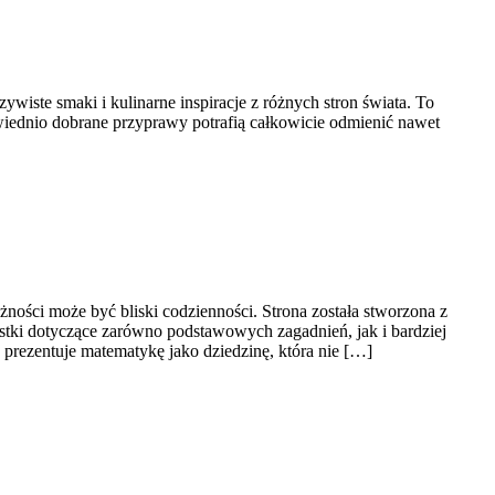
ywiste smaki i kulinarne inspiracje z różnych stron świata. To
wiednio dobrane przyprawy potrafią całkowicie odmienić nawet
ności może być bliski codzienności. Strona została stworzona z
stki dotyczące zarówno podstawowych zagadnień, jak i bardziej
ezentuje matematykę jako dziedzinę, która nie […]