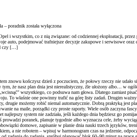
a – poradnik
została wyłączona
Opel i wszystkim, co z nią związane: od codziennej eksploatacji, prze
woje auto, podejmować trafniejsze decyzje zakupowe i serwisowe oraz 
l czy […]
 potem znowu kończysz dzień z poczuciem, że połowy rzeczy nie udało 
 tym, że nasz plan dnia jest nierealistyczny, źle ułożony albo… w og
ę „wcisnąć” wszystkiego, co podsuwa nam głowa. Dlatego zamiast pisać 
woju. To właśnie one powinny trafić na górę listy zadań. Drugim ważn
zy, drugie możemy robić niemal automatycznie. Dobrą praktyką jest p
ywanie na maile, porządki czy proste raporty. Wiele osób zaczyna fasc
ajlepszy system nie zadziała, jeśli każdego dnia będziesz go pomijać. 
ś prowadzi poranek, planuje tygodnie albo wyznacza cele, żeby wycią
ę i obowiązki domowe, zapisanie w planie dnia nauki trzech języków, tr
wiekiem, a nie robotem – wpisuj w harmonogram czas na jedzenie, odpoc
d zadania do zadania, spróbuj planować blok 60–90 minut na pracę g