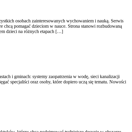
wszystkich osobach zainteresowanych wychowaniem i nauką. Serwis
tóre chcą pomagać dzieciom w nauce. Strona stanowi rozbudowaną
em dzieci na różnych etapach […]
astach i gminach: systemy zaopatrzenia w wodę, sieci kanalizacji
ięgać specjaliści oraz osoby, które dopiero uczą się tematu. Nowości
raktyków, którzy chcą podejmować trafniejsze decyzje w obszarze