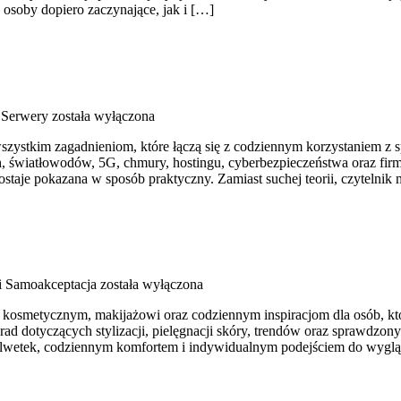
osoby dopiero zaczynające, jak i […]
 Serwery
została wyłączona
wszystkim zagadnieniom, które łączą się z codziennym korzystaniem z 
h, światłowodów, 5G, chmury, hostingu, cyberbezpieczeństwa oraz fir
zostaje pokazana w sposób praktyczny. Zamiast suchej teorii, czytelnik
 i Samoakceptacja
została wyłączona
kosmetycznym, makijażowi oraz codziennym inspiracjom dla osób, któr
rad dotyczących stylizacji, pielęgnacji skóry, trendów oraz sprawdzon
h sylwetek, codziennym komfortem i indywidualnym podejściem do wyg