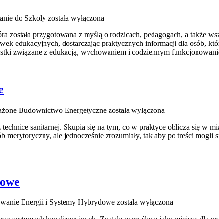
anie do Szkoły
została wyłączona
tóra została przygotowana z myślą o rodzicach, pedagogach, a także 
ówek edukacyjnych, dostarczając praktycznych informacji dla osób, k
wostki związane z edukacją, wychowaniem i codziennym funkcjonowani
e
żone Budownictwo Energetyczne
została wyłączona
echnice sanitarnej. Skupia się na tym, co w praktyce oblicza się w mi
ób merytoryczny, ale jednocześnie zrozumiały, tak aby po treści mogli s
dowe
wanie Energii i Systemy Hybrydowe
została wyłączona
oraz systemach kanalizacyjnych. Została pomyślana jako miejsce dla p