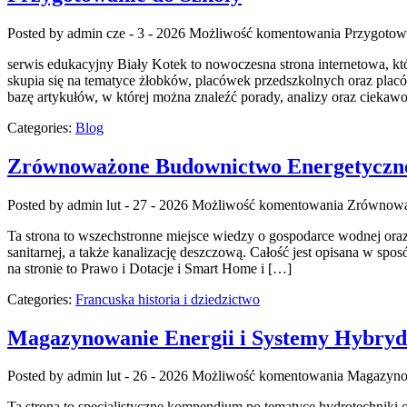
Posted by admin
cze - 3 - 2026
Możliwość komentowania
Przygotow
serwis edukacyjny Biały Kotek to nowoczesna strona internetowa, k
skupia się na tematyce żłobków, placówek przedszkolnych oraz plac
bazę artykułów, w której można znaleźć porady, analizy oraz cieka
Categories:
Blog
Zrównoważone Budownictwo Energetyczn
Posted by admin
lut - 27 - 2026
Możliwość komentowania
Zrównowa
Ta strona to wszechstronne miejsce wiedzy o gospodarce wodnej oraz t
sanitarnej, a także kanalizację deszczową. Całość jest opisana w spos
na stronie to Prawo i Dotacje i Smart Home i […]
Categories:
Francuska historia i dziedzictwo
Magazynowanie Energii i Systemy Hybry
Posted by admin
lut - 26 - 2026
Możliwość komentowania
Magazyno
Ta strona to specjalistyczne kompendium po tematyce hydrotechniki 