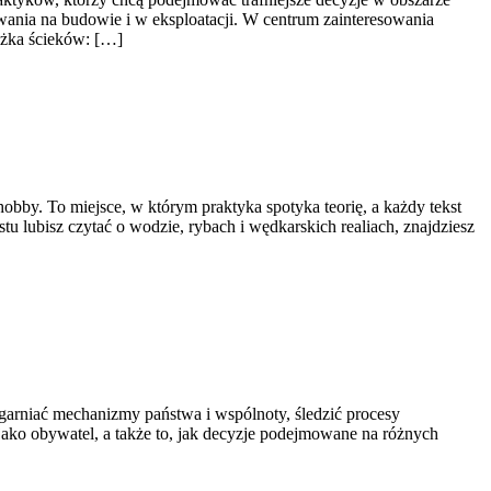
ania na budowie i w eksploatacji. W centrum zainteresowania
eżka ścieków: […]
obby. To miejsce, w którym praktyka spotyka teorię, a każdy tekst
stu lubisz czytać o wodzie, rybach i wędkarskich realiach, znajdziesz
 ogarniać mechanizmy państwa i wspólnoty, śledzić procesy
jako obywatel, a także to, jak decyzje podejmowane na różnych