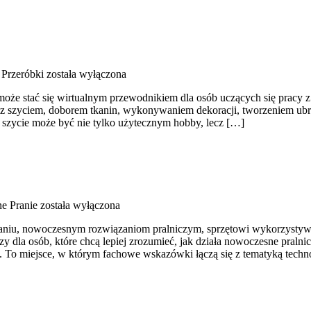
 Przeróbki
została wyłączona
oże stać się wirtualnym przewodnikiem dla osób uczących się pracy z m
ch z szyciem, doborem tkanin, wykonywaniem dekoracji, tworzeniem u
e szycie może być nie tylko użytecznym hobby, lecz […]
e Pranie
została wyłączona
raniu, nowoczesnym rozwiązaniom pralniczym, sprzętowi wykorzystyw
dla osób, które chcą lepiej zrozumieć, jak działa nowoczesne pralnict
. To miejsce, w którym fachowe wskazówki łączą się z tematyką techno