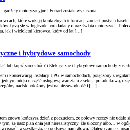
 i gadżety motoryzacyjne i Ferrari
została wyłączona
rowcach, które szukają konkretnych informacji zamiast pustych haseł. 
ów łączą się w logicznie poukładany obraz świata motoryzacji. Polec
a, jak i wieloletni kierowca, który od lat […]
tryczne i hybrydowe samochody
edać lub kupić samochód? i Elektryczne i hybrydowe samochody
został
iem i konserwacją instalacji LPG w samochodach, połączony z regula
a w jednym miejscu część usługową warsztatu z sekcją poradnikową, dz
zególny nacisk położony jest na niezawodność i […]
 potem znowu kończysz dzień z poczuciem, że połowy rzeczy nie udało 
 tym, że nasz plan dnia jest nierealistyczny, źle ułożony albo… w og
ę „wcisnąć” wszystkiego, co podsuwa nam głowa. Dlatego zamiast pisać 