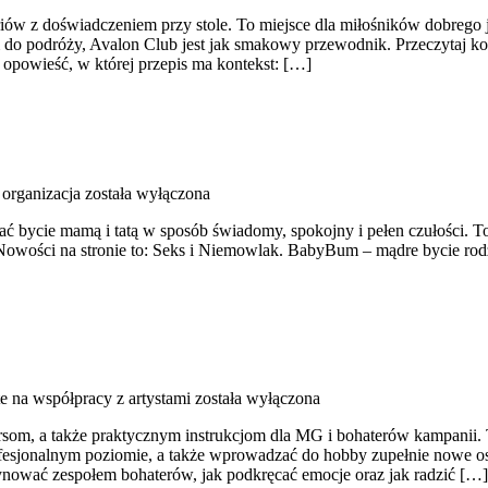
iów z doświadczeniem przy stole. To miejsce dla miłośników dobrego j
iem do podróży, Avalon Club jest jak smakowy przewodnik. Przeczytaj 
 opowieść, w której przepis ma kontekst: […]
rganizacja
została wyłączona
ć bycie mamą i tatą w sposób świadomy, spokojny i pełen czułości. To
. Nowości na stronie to: Seks i Niemowlak. BabyBum – mądre bycie ro
e na współpracy z artystami
została wyłączona
som, a także praktycznym instrukcjom dla MG i bohaterów kampanii. T
esjonalnym poziomie, a także wprowadzać do hobby zupełnie nowe os
ynować zespołem bohaterów, jak podkręcać emocje oraz jak radzić […]