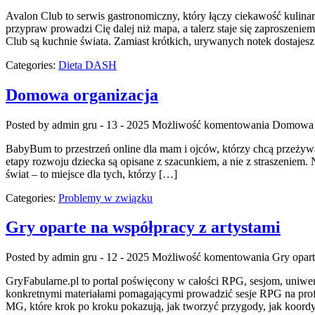
Avalon Club to serwis gastronomiczny, który łączy ciekawość kulinar
przypraw prowadzi Cię dalej niż mapa, a talerz staje się zaproszen
Club są kuchnie świata. Zamiast krótkich, urywanych notek dostajesz
Categories:
Dieta DASH
Domowa organizacja
Posted by admin
gru - 13 - 2025
Możliwość komentowania
Domowa o
BabyBum to przestrzeń online dla mam i ojców, którzy chcą przeżywa
etapy rozwoju dziecka są opisane z szacunkiem, a nie z straszeniem
świat – to miejsce dla tych, którzy […]
Categories:
Problemy w związku
Gry oparte na współpracy z artystami
Posted by admin
gru - 12 - 2025
Możliwość komentowania
Gry opart
GryFabularne.pl to portal poświęcony w całości RPG, sesjom, uniwer
konkretnymi materiałami pomagającymi prowadzić sesje RPG na prof
MG, które krok po kroku pokazują, jak tworzyć przygody, jak koord