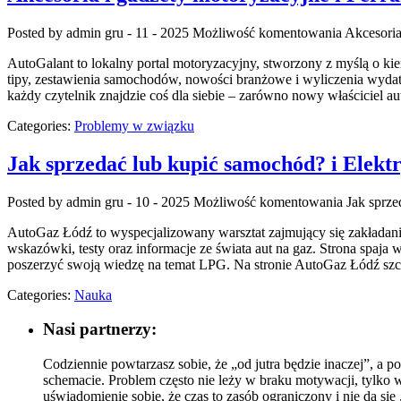
Posted by admin
gru - 11 - 2025
Możliwość komentowania
Akcesoria
AutoGalant to lokalny portal motoryzacyjny, stworzony z myślą o kie
tipy, zestawienia samochodów, nowości branżowe i wyliczenia wydatk
każdy czytelnik znajdzie coś dla siebie – zarówno nowy właściciel aut
Categories:
Problemy w związku
Jak sprzedać lub kupić samochód? i Elek
Posted by admin
gru - 10 - 2025
Możliwość komentowania
Jak sprz
AutoGaz Łódź to wyspecjalizowany warsztat zajmujący się zakładan
wskazówki, testy oraz informacje ze świata aut na gaz. Strona spaj
poszerzyć swoją wiedzę na temat LPG. Na stronie AutoGaz Łódź szc
Categories:
Nauka
Nasi partnerzy:
Codziennie powtarzasz sobie, że „od jutra będzie inaczej”, a
schemacie. Problem często nie leży w braku motywacji, tylko w
uświadomienie sobie, że czas to zasób ograniczony i nie da si