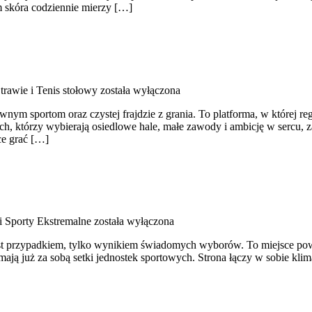
m skóra codziennie mierzy […]
trawie i Tenis stołowy
została wyłączona
 sportom oraz czystej frajdzie z grania. To platforma, w której regu
ych, którzy wybierają osiedlowe hale, małe zawody i ambicję w sercu, 
ce grać […]
i Sporty Ekstremalne
została wyłączona
jest przypadkiem, tylko wynikiem świadomych wyborów. To miejsce pows
mają już za sobą setki jednostek sportowych. Strona łączy w sobie kl