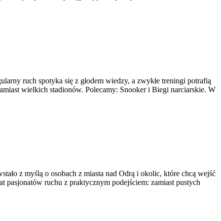
larny ruch spotyka się z głodem wiedzy, a zwykłe treningi potrafią
zamiast wielkich stadionów. Polecamy: Snooker i Biegi narciarskie. W
tało z myślą o osobach z miasta nad Odrą i okolic, które chcą wejść
imat pasjonatów ruchu z praktycznym podejściem: zamiast pustych