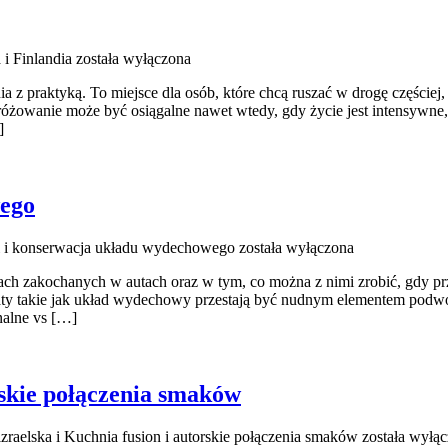
 i Finlandia
została wyłączona
z praktyką. To miejsce dla osób, które chcą ruszać w drogę częściej,
owanie może być osiągalne nawet wtedy, gdy życie jest intensywne, 
]
wego
i i konserwacja układu wydechowego
została wyłączona
ch zakochanych w autach oraz w tym, co można z nimi zrobić, gdy prze
maty takie jak układ wydechowy przestają być nudnym elementem podw
nalne vs […]
rskie połączenia smaków
zraelska i Kuchnia fusion i autorskie połączenia smaków
została wyłą