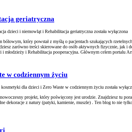
tacja geriatryczna
acja dzieci i niemowląt i Rehabilitacja geriatryczna
została wyłączona
iom bólowym, który powstał z myślą o pacjentach szukających rzetelny
ziesz zarówno treści skierowane do osób aktywnych fizycznie, jak i 
 i młodzieży i Rehabilitacja pooperacyjna. Głównym celem portalu Ar
ste w codziennym życiu
 kosmetyki dla dzieci i Zero Waste w codziennym życiu
została wyłąc
 nowoczesny projekt, który poświęcony jest urodzie. Znajdziesz tu pora
e dekoracje z natury (patyki, kamienie, muszle) . Ten blog to nie tyl
ri