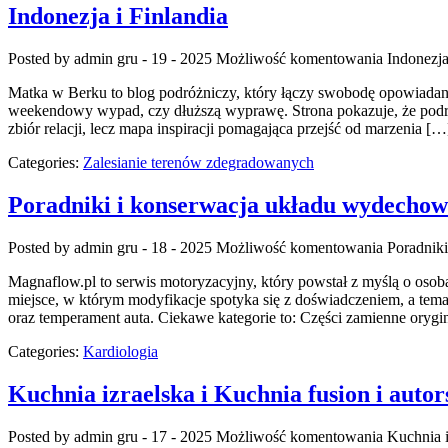
Indonezja i Finlandia
Posted by admin
gru - 19 - 2025
Możliwość komentowania
Indonezja
Matka w Berku to blog podróżniczy, który łączy swobodę opowiadania 
weekendowy wypad, czy dłuższą wyprawę. Strona pokazuje, że podróż
zbiór relacji, lecz mapa inspiracji pomagająca przejść od marzenia […
Categories:
Zalesianie terenów zdegradowanych
Poradniki i konserwacja układu wydecho
Posted by admin
gru - 18 - 2025
Możliwość komentowania
Poradnik
Magnaflow.pl to serwis motoryzacyjny, który powstał z myślą o osoba
miejsce, w którym modyfikacje spotyka się z doświadczeniem, a te
oraz temperament auta. Ciekawe kategorie to: Części zamienne orygi
Categories:
Kardiologia
Kuchnia izraelska i Kuchnia fusion i auto
Posted by admin
gru - 17 - 2025
Możliwość komentowania
Kuchnia i