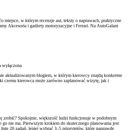
To miejsce, w którym recenzje aut, teksty o naprawach, praktyczne
amy Akcesoria i gadżety motoryzacyjne i Ferrari. Na AutoGalant
a wyłączona
rnie aktualizowanym blogiem, w którym kierowcy znajdą konkretne
ięki czemu kierowca może zarówno zaplanować wizytę, jak i
się zrobić? Spokojnie, większość ludzi funkcjonuje w podobnym
óle go nie ma. Pierwszym krokiem do skutecznego planowania jest
listę 20 zadań, lepiej wybrać 3–5 priorytetów, które naprawdę