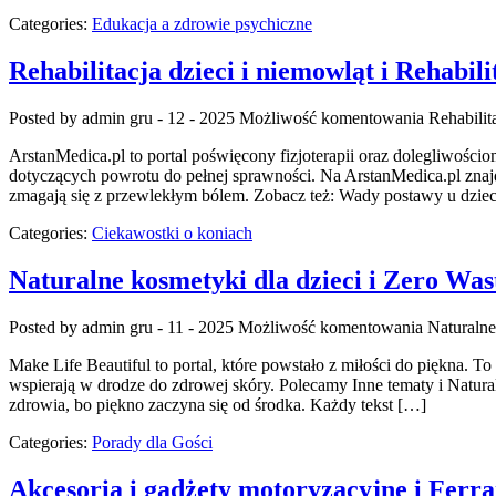
Categories:
Edukacja a zdrowie psychiczne
Rehabilitacja dzieci i niemowląt i Rehabili
Posted by admin
gru - 12 - 2025
Możliwość komentowania
Rehabilit
ArstanMedica.pl to portal poświęcony fizjoterapii oraz dolegliwośc
dotyczących powrotu do pełnej sprawności. Na ArstanMedica.pl znajd
zmagają się z przewlekłym bólem. Zobacz też: Wady postawy u dzieci
Categories:
Ciekawostki o koniach
Naturalne kosmetyki dla dzieci i Zero Wa
Posted by admin
gru - 11 - 2025
Możliwość komentowania
Naturalne
Make Life Beautiful to portal, które powstało z miłości do piękna. To
wspierają w drodze do zdrowej skóry. Polecamy Inne tematy i Naturaln
zdrowia, bo piękno zaczyna się od środka. Każdy tekst […]
Categories:
Porady dla Gości
Akcesoria i gadżety motoryzacyjne i Ferra